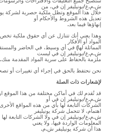
ستصبح جميع التعليقات والاقتراحات والرسومات وال
ش.م.ع/يونيليفر إن في، من
خلال هذا الموقع وتظل ملكية حصرية لشركة يوني
تعديل هذه الشروط والأحكام أو
إنهاؤها فيما بعد.
وهذا يعني أنك تتنازل عن أي حقوق ملكية تخص هذ
المواد أو الأفكار
المماثلة لها) في أي وسيط، في الحاضر والمستق
ش.م.ع/يونيليفر إن في ليست
ملزمة بالحفاظ على سرية المواد المقدمة منك.
نحن نحتفظ بالحق في إجراء أي تغييرات أو تصحيح
لإشعارات ذات الصلة
قد تُقدم لك في أماكن مختلفة من هذا الموقع ارت
ش.م.ع/يونيليفر إن في أو
الشركات التابعة لها بأي من هذه المواقع الأخر
اهتمام، لا تتحمل شركة يونيليفر
ش.م.ع/يونيليفر إن في ولا الشركات التابعة لها 
المعلومات الواردة فيها، ولا يعني
هذا أن شركة يونيليفر ش.م.