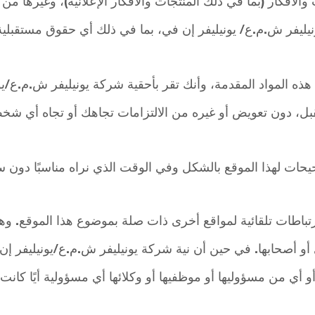
أفكار (بما في ذلك المنتجات والأفكار الإعلانية)، وغيرها من ا
ليفر ش.م.ع/ يونيليفر إن في، بما في ذلك أي حقوق مستقبلية 
ه المواد المقدمة، وأنك تقر بأحقية شركة يونيليفر ش.م.ع/يون
بل، دون تعويض أو غيره من الالتزامات تجاهك أو تجاه أي شخص 
ات لهذا الموقع بالشكل وفي الوقت الذي نراه مناسبًا دون سا
باطات تلقائية لمواقع أخرى ذات صلة بموضوع هذا الموقع. وهذا
ى أو أصحابها. في حين أن نية شركة يونيليفر ش.م.ع/يونيليفر إ
أو أي من مسؤوليها أو موظفيها أو وكلائها أي مسؤولية أيًا كان